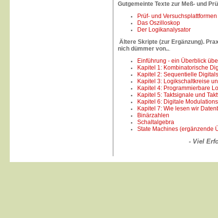
Gutgemeinte Texte zur Meß- und Prü
Prüf- und Versuchsplattformen
Das Oszilloskop
Der Logikanalysato
r
Ältere Skripte (zur Ergänzung). Pra
nich dümmer von..
.
Einführung - ein Überblick üb
Kapitel 1: Kombinatorische Di
Kapitel 2: Sequentielle Digita
Kapitel 3: Logikschaltkreise 
Kapitel 4: Programmierbare Lo
Kapitel 5: Taktsignale und Takt
Kapitel 6: Digitale Modulation
Kapitel 7: Wie lesen wir Daten
Binärzahlen
Schaltalgebra
State Machines (ergänzende Ü
- Viel Er