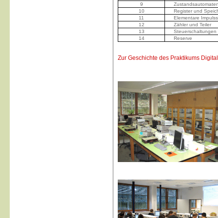
9
Zustandsautomate
10
Register und Speic
11
Elementare Impuls
12
Zähler und Teiler
13
Steuerschaltungen
14
Reserve
Zur Geschichte des Praktikums Digital