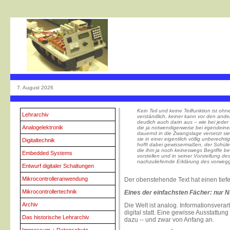
7. August 2026
Kein Teil und keine Teilfunktion ist ohne
Lehrarchiv
verständlich, keiner kann vor den ande
deutlich auch darin aus – wie bei jeder
Analogelektronik
die ja notwendigerweise bei irgendein
dauernd in die Zwangslage versetzt sieh
sie in einer eigentlich völlig unberech
Digitaltechnik
hofft dabei gewissermaßen, der Schü
die ihm ja noch keineswegs Begriffe b
Embedded Systems
vorstellen und in seiner Vorstellung d
nachzuliefernde Erklärung des vorweg
Entwurf digitaler Schaltungen
Mikrocontrolleranwendung
Der obenstehende Text hat einen tiefer
Mikrocontrollertechnik
Eines der einfachsten Fächer: nur Nu
Archiv
Die Welt ist analog. Informationsvera
digital statt. Eine gewisse Ausstattu
Das historische Lehrarchiv
dazu -- und zwar von Anfang an.