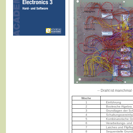
-- Draht ist manchmal
Woche
1
Einführung
2
Boolesche Algebra
3
Grundlagen der Sch
4
Schaltungsvereinf
5
Kombinatorische G
6
Verarbeitungs- un
7
Latches und Flipflo
8
Sequentielle Grun