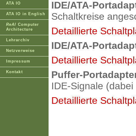
IDE/ATA-Portadapt
ATA IO
Schaltkreise anges
ATA IO in English
ReAl
Computer
Detaillierte Schaltp
Architecture
Lehrarchiv
IDE/ATA-Portadapt
Netzverweise
Detaillierte Schaltp
Impressum
Puffer-Portadapte
Kontakt
IDE-Signale (dabei 
Detaillierte Schaltp