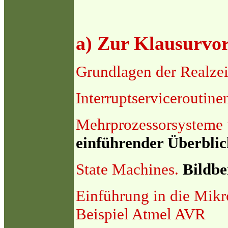
a) Zur Klausurvo
Grundlagen der Realze
Interruptserviceroutine
Mehrprozessorsysteme u
einführender Überblic
State Machines.
Bildbei
Einführung in die Mik
Beispiel Atmel AVR