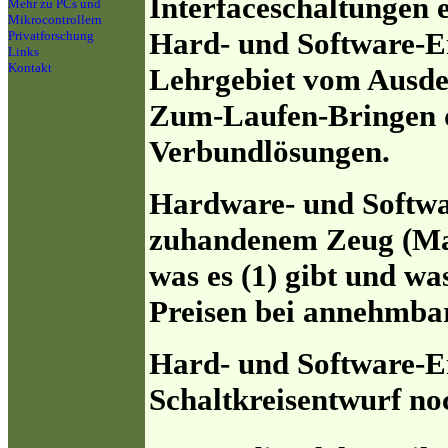
Interfaceschaltungen 
Mehr zu PCs und
Mikrocontrollern
Hard- und Software-E
Privatforschung
Links
Kontakt
Lehrgebiet vom Ausde
Zum-Laufen-Bringen d
Verbundlösungen.
Hardware- und Softwa
zuhandenem Zeug (Mar
was es (1) gibt und w
Preisen bei annehmbare
Hard- und Software-En
Schaltkreisentwurf no