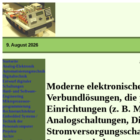
9. August 2026
Startseite
Analog-Elektronik
Automatisierungstechnik
Digitaltechnik
Entwurf digitaler
Moderne elektronische
Schaltungen
Hard- und Software-
Verbundlösungen, die
Engineering
Mikroprozessor-
Einrichtungen (z. B. M
programmierung
Rechnerarchitektur
Embedded Systems /
Analogschaltungen, Di
Technik der
Personalcomputer
Stromversorgungssch
Projekte
Archiv