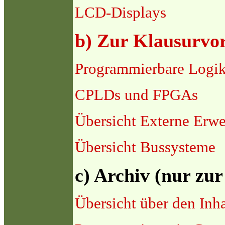
LCD-Displays
b) Zur Klausurvo
Programmierbare Logi
CPLDs und FPGAs
Übersicht Externe Erwe
Übersicht Bussysteme
c) Archiv (nur zur
Übersicht über den Inha