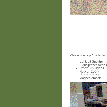
Was ehrgeizige Studenten 
Echtzeit-Spektruma
Signalprozessoren (
Untersuchungen zur
Nguyen 2004).
Untersuchungen zur 
Magnetkompaß.