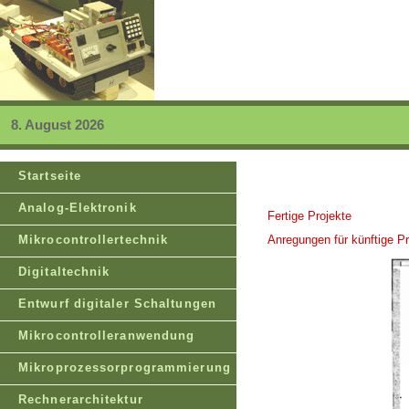
8. August 2026
Startseite
Analog-Elektronik
Fertige Projekte
Mikrocontrollertechnik
Anregungen für künftige Pr
Digitaltechnik
Entwurf digitaler Schaltungen
Mikrocontrolleranwendung
Mikroprozessorprogrammierung
Rechnerarchitektur