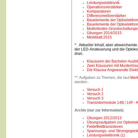
Leistungselektronik
Operationsverstärker
Komparatoren
Differenzmeßverstärker
Bauelemente der Optoelektroni
Bauelemente der Optoelektroni
Multivibrator-Grundschaltunge
Übungen 2014/2015
Merkblatt 2015
*: Aktueller Inhalt, aber abweichende
der LED-Ansteuerung und die Optokopp
dran.
Klausuren der Bachelor-Ausbi
Zwei Klausuren mit Musterlös
Die Klausur Angewandte Elekt
**: Aufgaben zu Themen, die laut
Merk
werden..
Versuch 1
Versuch
2
Versuch 3
Transistormodule 14B / 14F -
Archiv (nur zur Information):
Übungen 2012/2013
Übungsaufgaben zur Optoelek
Feldeffekttransistoren
Spannungs- und Stromgegen
Leistungselektronik (1)