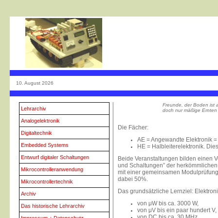
10. August 2026
Freunde, der Boden ist 
Lehrarchiv
doch nur mäßige Ernten
Analogelektronik
Die Fächer:
Digitaltechnik
AE = Angewandte Elektronik =
Embedded Systems
HE = Halbleiterelektronik. Die
Entwurf digitaler Schaltungen
Beide Veranstaltungen bilden einen 
und Schaltungen” der herkömmlichen
Mikrocontrolleranwendung
mit einer gemeinsamen Modulprüfung 
dabei 50%.
Mikrocontrollertechnik
Das grundsätzliche Lernziel: Elektro
Archiv
von μW bis ca. 3000 W,
Das historische Lehrarchiv
von μV bis ein paar hundert V,
von DC bis ca. 30 MHz.