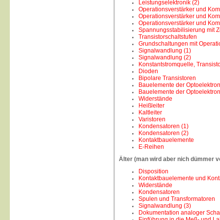
Leistungselektronik (2)
Operationsverstärker und Kom
Operationsverstärker und Kom
Operationsverstärker und Kom
Spannungsstabilisierung mit 
Transistorschaltstufen
Grundschaltungen mit Operati
Signalwandlung (1)
Signalwandlung (2)
Konstantstromquelle, Transis
Dioden
Bipolare Transistoren
Bauelemente der Optoelektroni
Bauelemente der Optoelektroni
Widerstände
Heißleiter
Kaltleiter
Varistoren
Kondensatoren (1)
Kondensatoren (2)
Kontaktbauelemente
E-Reihen
Älter (man wird aber nich dümmer vo
Disposition
Kontaktbauelemente und Kont
Widerstände
Kondensatoren
Spulen und Transformatoren
Signalwandlung (3)
Dokumentation analoger Scha
Einführung in die Meß- und La