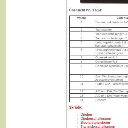
Übersicht WS 13/14:
Woche
Vorlesu
1
Dioden und Diodenscha
2
Transistoren
3
Transistorschaltungen 1
4
Transistorschaltungen 2
5
Leistungselektronik 1 (
Transistorschaltstufen)
6
Leistungselektronik 2 (FE
Brückenschaltungen)
7
Optoelektronik 1
8
Optoelektronik 2
9
Operationsverstärker u
10
Das Wechselspannungs
Operationsverstärkers
11
Puffer, CFA, Differenzme
12
A/D und D/A (Einführung
13
A/D und D/A (Kennwerte
14
Reserve
Skripte
:
Dioden
Diodenschaltungen
Bipolartransistoren
Transistorschaltungen